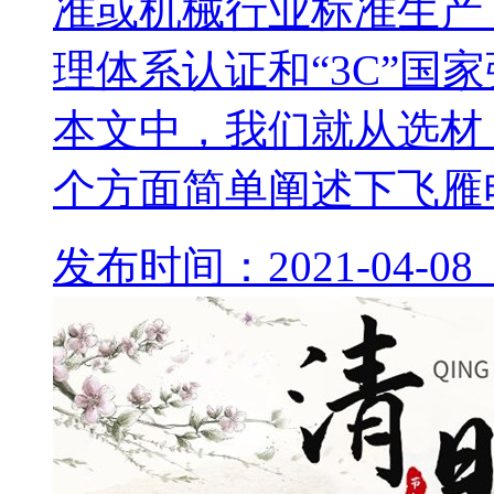
准或机械行业标准生产，并
理体系认证和“3C”国
本文中，我们就从选材
个方面简单阐述下飞雁
发布时间：2021-04-08