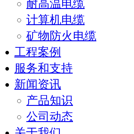
耐高温电缆
计算机电缆
矿物防火电缆
工程案例
服务和支持
新闻资讯
产品知识
公司动态
关于我们