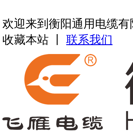
欢迎来到衡阳通用电缆有
收藏本站 丨
联系我们