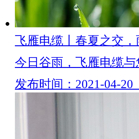
飞雁电缆丨春夏之交，
今日谷雨，飞雁电缆与
发布时间：2021-04-20