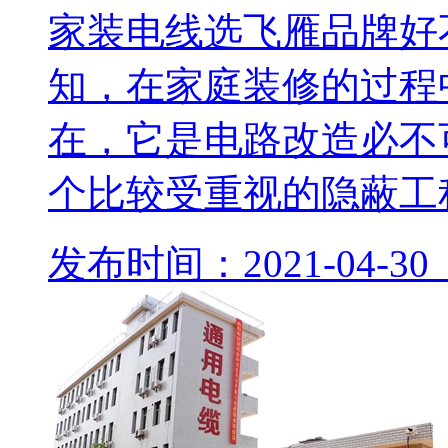
家装电线选飞雁品牌好
知，在家庭装修的过程
在，它是电路改造必不
个比较受重视的隐蔽工
发布时间：2021-04-30