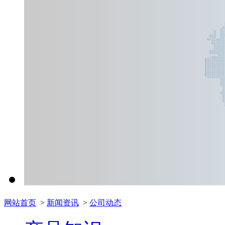
网站首页
>
新闻资讯
>
公司动态