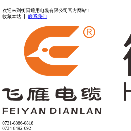
欢迎来到衡阳通用电缆有限公司官方网站！
收藏本站 丨
联系我们
0731-8886-0818
0734-8492-692