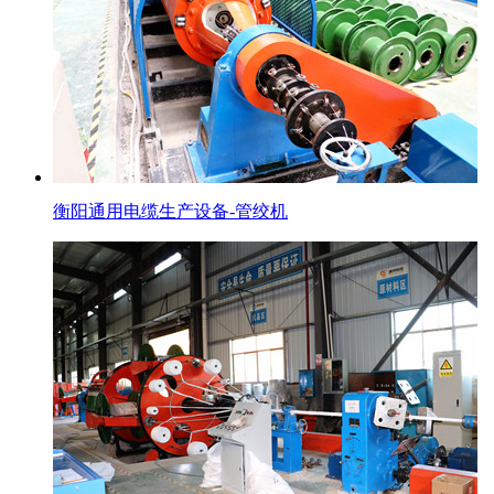
衡阳通用电缆生产设备-管绞机