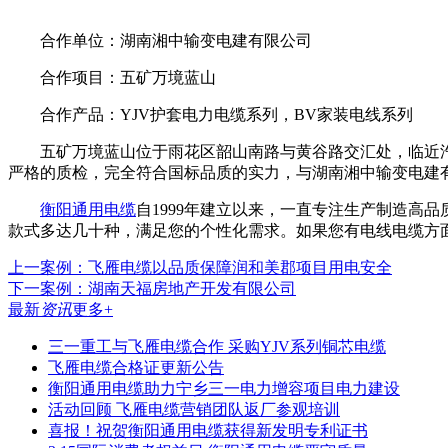
合作单位：湖南湘中输变电建有限公司
合作项目：五矿万境蓝山
合作产品：YJV护套电力电缆系列，BV家装电线系列
五矿万境蓝山位于雨花区韶山南路与黄谷路交汇处，临近汽车
严格的质检，完全符合国标品质的实力，与湖南湘中输变电建
衡阳通用电缆
自1999年建立以来，一直专注生产制造高
款式多达几十种，满足您的个性化需求。如果您有电线电缆方面的需求
上一案例：飞雁电缆以品质保障润和美郡项目用电安全
下一案例：湖南天福房地产开发有限公司
最新
资讯
更多+
三一重工与飞雁电缆合作 采购YJV系列铜芯电缆
飞雁电缆合格证更新公告
衡阳通用电缆助力宁乡三一电力增容项目电力建设
活动回顾 飞雁电缆营销团队返厂参观培训
喜报！祝贺衡阳通用电缆获得新发明专利证书