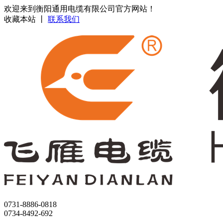
欢迎来到衡阳通用电缆有限公司官方网站！
收藏本站 丨
联系我们
0731-8886-0818
0734-8492-692