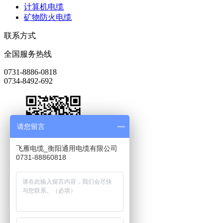
计算机电缆
矿物防火电缆
联系方式
全国服务热线
0731-8886-0818
0734-8492-692
请您留言
飞雁电缆_衡阳通用电缆有限公司
0731-88860818
关注我们