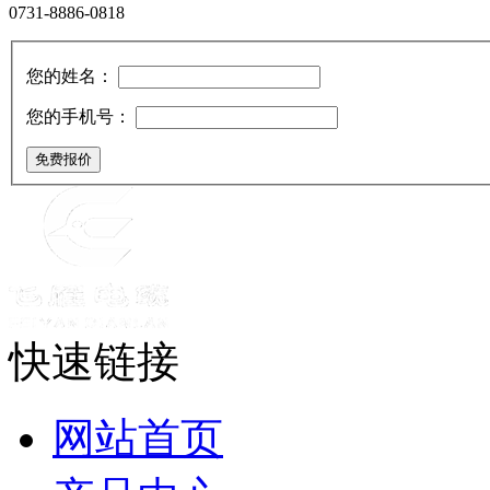
0731-8886-0818
您的姓名：
您的手机号：
免费报价
快速链接
网站首页