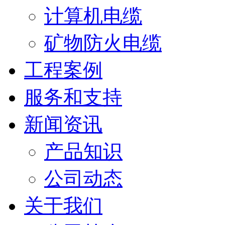
计算机电缆
矿物防火电缆
工程案例
服务和支持
新闻资讯
产品知识
公司动态
关于我们