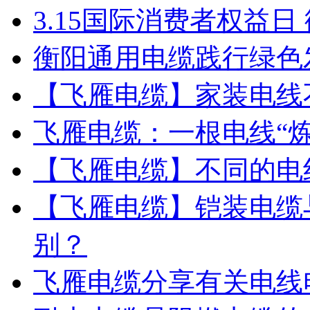
3.15国际消费者权益
衡阳通用电缆践行绿色发
【飞雁电缆】家装电线
飞雁电缆：一根电线“炼
【飞雁电缆】不同的电
【飞雁电缆】铠装电缆
别？
飞雁电缆分享有关电线