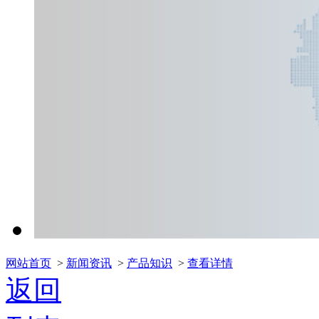
网站首页
>
新闻资讯
>
产品知识
>
查看详情
返回