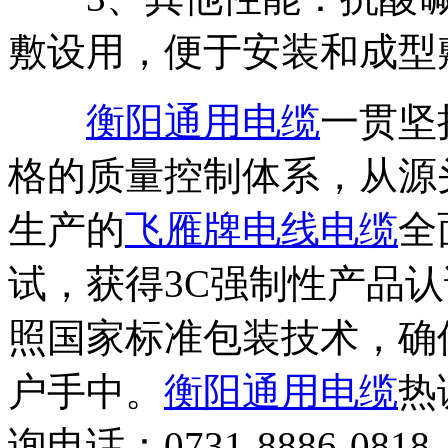
敷设用，便于安装和成型
衡阳通用电缆
一贯坚
格的质量控制体系，从源
生产的
飞雁牌电线电缆
全
试，获得3C强制性产品
照国家标准包装技术，确
户手中。
衡阳通用电缆
热
询电话：0731-8886-0818