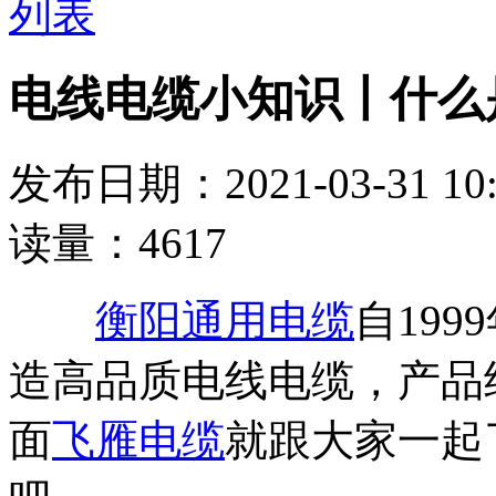
列表
电线电缆小知识丨什么是
发布日期：2021-03-31
读量：4617
衡阳通用电缆
自19
造高品质电线电缆，产品
面
飞雁电缆
就跟大家一起了