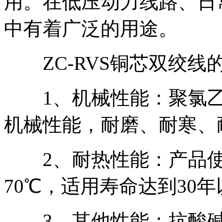
用。在低压动力线路、日
中有着广泛的用途。
ZC-RVS铜芯双绞线
1、机械性能：聚氯乙
机械性能，耐磨、耐寒、
2、耐热性能：产品使用
70℃，适用寿命达到30
3、其他性能：抗酸碱