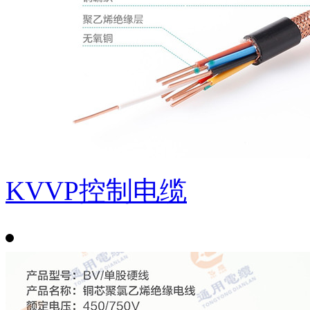
KVVP控制电缆