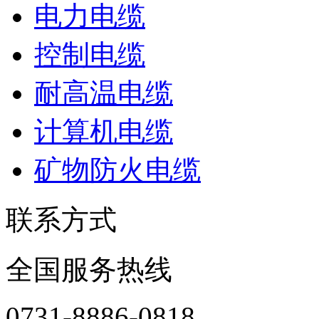
电力电缆
控制电缆
耐高温电缆
计算机电缆
矿物防火电缆
联系方式
全国服务热线
0731-8886-0818