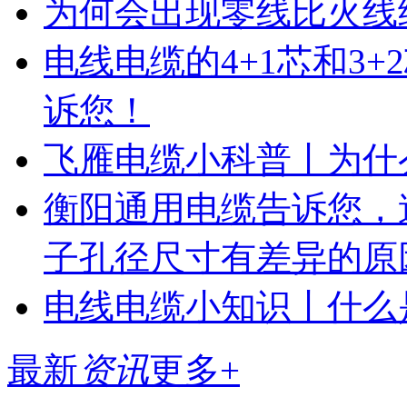
为何会出现零线比火线
电线电缆的4+1芯和3
诉您！
飞雁电缆小科普丨为什
衡阳通用电缆告诉您，
子孔径尺寸有差异的原
电线电缆小知识丨什么是
最新
资讯
更多+