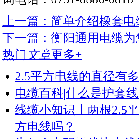
上一篇：简单介绍橡套电
下一篇：衡阳通用电缆为
热门
文章
更多+
2.5平方电线的直径有
电缆百科|什么是护套
线缆小知识丨两根2.5
方电线吗？