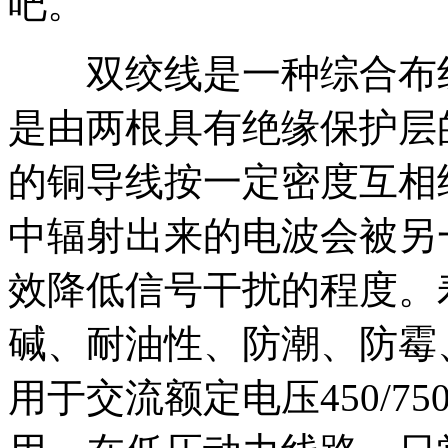
吧。
双绞线是一种综合布线
是由两根具有绝缘保护层
的铜导线按一定密度互相
中辐射出来的电波会被另
效降低信号干扰的程度。
碱、耐油性、防潮、防霉
用于交流额定电压450/7