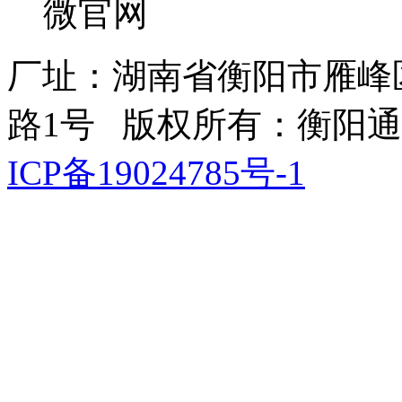
微官网
厂址：湖南省衡阳市雁峰
路1号 版权所有：衡阳
ICP备19024785号-1